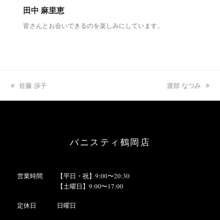
田中 麻里恵
皆さんとお会いできるのを楽しみにしています。
previous
佐藤 渉子
next
渡部 なつみ
post:
post:
バニスティ鶴岡店
営業時間
【平日・祝】9:00〜20:30
【土曜日】9:00〜17:00
定休日
日曜日