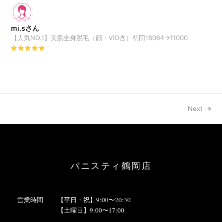
mi.sさん
【人気NO.1】美肌全身脱毛（顔・VIO含）初回18064→11000
Rating:
5
next
Next
post:
バニスティ鶴岡店
営業時間
【平日・祝】9:00〜20:30
【土曜日】9:00〜17:00