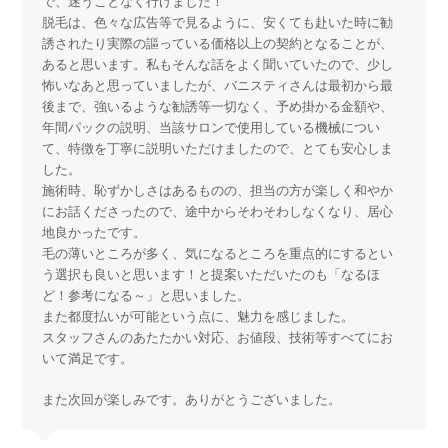
で、迷うことなく行けました！
脱毛は、色々な広告等で見るように、安くても赴いた時に勧
誘されたり実際の謳っている価格以上の契約となることが、
あると思います。私もそんな話をよく聞いていたので、少し
怖いなあと思っていましたが、バニスティさんは最初から最
後まで、強いるような勧誘等一切なく、予め掛かる金額や、
年間パックの説明、当該サロンで使用している機械につい
て、特徴を丁寧に説明いただけましたので、とても安心しま
した。
施術時、恥ずかしさはあるものの、担当の方が楽しく和やか
にお話くださったので、途中からそわそわしなくなり、居心
地良かったです。
毛の薄いところが多く、気になるところを重点的にするとい
う選択も良いと思います！と提案いただいたのも「なるほ
ど！参考になる～」と思いました。
また都度払いが可能という点に、魅力を感じました。
スタッフさんのあたたかい対応、お値段、技術等すべてにお
いて満足です。
また次回が楽しみです。ありがとうございました。